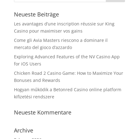
Neueste Beiträge
Les avantages d’une inscription réussie sur King
Casino pour maximiser vos gains
Come gli Avia Masters riescono a dominare il
mercato del gioco d’azzardo
Exploring Advanced Features of the NV Casino App
for iOS Users
Chicken Road 2 Casino Game: How to Maximize Your
Bonuses and Rewards
Hogyan működik a Betonred Casino online platform
kifizetési rendszere
Neueste Kommentare
Archive