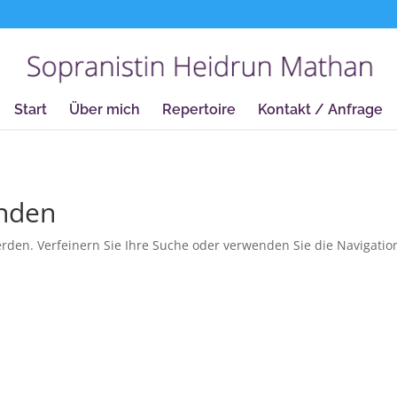
true);
Start
Über mich
Repertoire
Kontakt / Anfrage
unden
rden. Verfeinern Sie Ihre Suche oder verwenden Sie die Navigatio