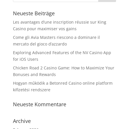
Neueste Beiträge
Les avantages d’une inscription réussie sur King
Casino pour maximiser vos gains
Come gli Avia Masters riescono a dominare il
mercato del gioco d’azzardo
Exploring Advanced Features of the NV Casino App
for iOS Users
Chicken Road 2 Casino Game: How to Maximize Your
Bonuses and Rewards
Hogyan működik a Betonred Casino online platform
kifizetési rendszere
Neueste Kommentare
Archive