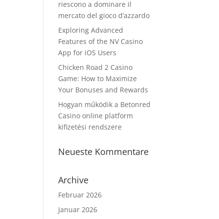
riescono a dominare il
mercato del gioco d’azzardo
Exploring Advanced
Features of the NV Casino
App for iOS Users
Chicken Road 2 Casino
Game: How to Maximize
Your Bonuses and Rewards
Hogyan működik a Betonred
Casino online platform
kifizetési rendszere
Neueste Kommentare
Archive
Februar 2026
Januar 2026