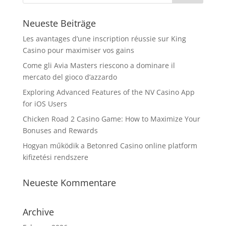
Neueste Beiträge
Les avantages d’une inscription réussie sur King
Casino pour maximiser vos gains
Come gli Avia Masters riescono a dominare il
mercato del gioco d’azzardo
Exploring Advanced Features of the NV Casino App
for iOS Users
Chicken Road 2 Casino Game: How to Maximize Your
Bonuses and Rewards
Hogyan működik a Betonred Casino online platform
kifizetési rendszere
Neueste Kommentare
Archive