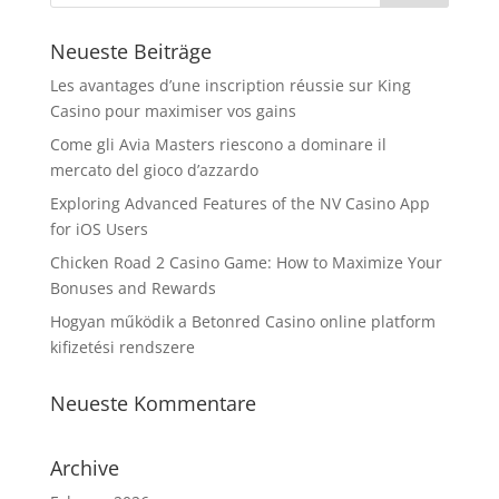
Neueste Beiträge
Les avantages d’une inscription réussie sur King
Casino pour maximiser vos gains
Come gli Avia Masters riescono a dominare il
mercato del gioco d’azzardo
Exploring Advanced Features of the NV Casino App
for iOS Users
Chicken Road 2 Casino Game: How to Maximize Your
Bonuses and Rewards
Hogyan működik a Betonred Casino online platform
kifizetési rendszere
Neueste Kommentare
Archive