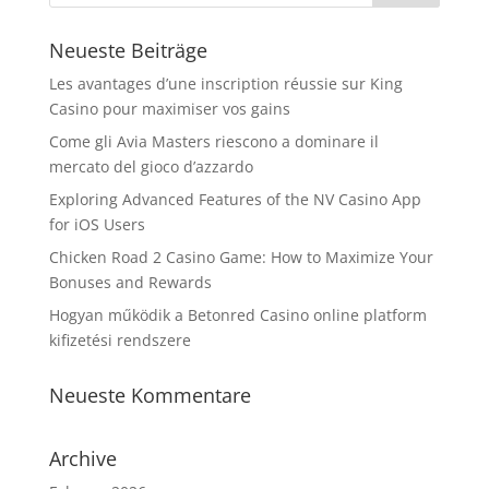
Neueste Beiträge
Les avantages d’une inscription réussie sur King
Casino pour maximiser vos gains
Come gli Avia Masters riescono a dominare il
mercato del gioco d’azzardo
Exploring Advanced Features of the NV Casino App
for iOS Users
Chicken Road 2 Casino Game: How to Maximize Your
Bonuses and Rewards
Hogyan működik a Betonred Casino online platform
kifizetési rendszere
Neueste Kommentare
Archive