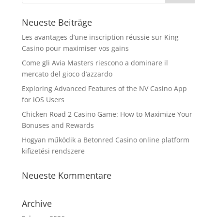
Neueste Beiträge
Les avantages d’une inscription réussie sur King
Casino pour maximiser vos gains
Come gli Avia Masters riescono a dominare il
mercato del gioco d’azzardo
Exploring Advanced Features of the NV Casino App
for iOS Users
Chicken Road 2 Casino Game: How to Maximize Your
Bonuses and Rewards
Hogyan működik a Betonred Casino online platform
kifizetési rendszere
Neueste Kommentare
Archive