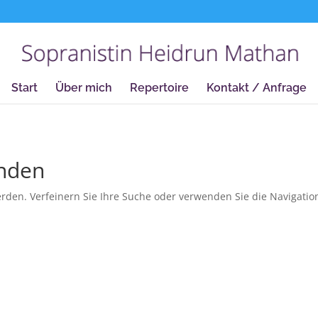
true);
Start
Über mich
Repertoire
Kontakt / Anfrage
unden
rden. Verfeinern Sie Ihre Suche oder verwenden Sie die Navigatio