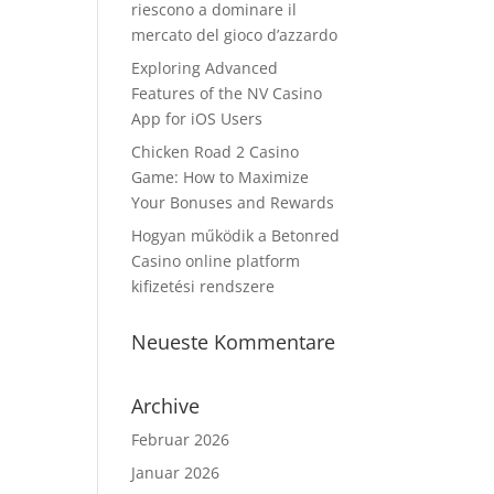
riescono a dominare il
mercato del gioco d’azzardo
Exploring Advanced
Features of the NV Casino
App for iOS Users
Chicken Road 2 Casino
Game: How to Maximize
Your Bonuses and Rewards
Hogyan működik a Betonred
Casino online platform
kifizetési rendszere
Neueste Kommentare
Archive
Februar 2026
Januar 2026