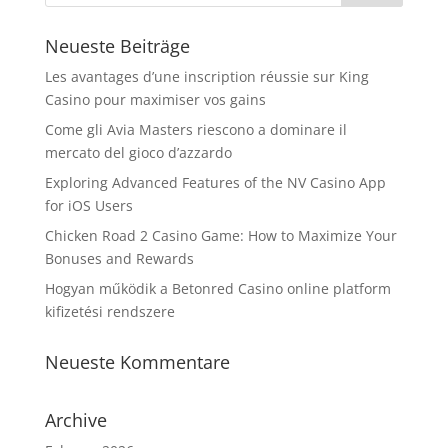
Neueste Beiträge
Les avantages d’une inscription réussie sur King
Casino pour maximiser vos gains
Come gli Avia Masters riescono a dominare il
mercato del gioco d’azzardo
Exploring Advanced Features of the NV Casino App
for iOS Users
Chicken Road 2 Casino Game: How to Maximize Your
Bonuses and Rewards
Hogyan működik a Betonred Casino online platform
kifizetési rendszere
Neueste Kommentare
Archive