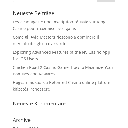
Neueste Beiträge
Les avantages d’une inscription réussie sur King
Casino pour maximiser vos gains
Come gli Avia Masters riescono a dominare il
mercato del gioco d’azzardo
Exploring Advanced Features of the NV Casino App
for iOS Users
Chicken Road 2 Casino Game: How to Maximize Your
Bonuses and Rewards
Hogyan működik a Betonred Casino online platform
kifizetési rendszere
Neueste Kommentare
Archive