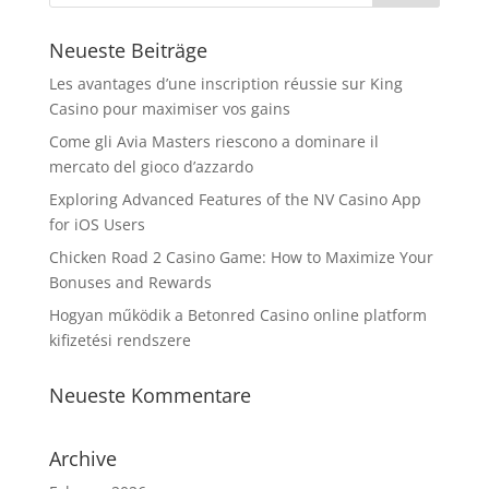
Neueste Beiträge
Les avantages d’une inscription réussie sur King
Casino pour maximiser vos gains
Come gli Avia Masters riescono a dominare il
mercato del gioco d’azzardo
Exploring Advanced Features of the NV Casino App
for iOS Users
Chicken Road 2 Casino Game: How to Maximize Your
Bonuses and Rewards
Hogyan működik a Betonred Casino online platform
kifizetési rendszere
Neueste Kommentare
Archive