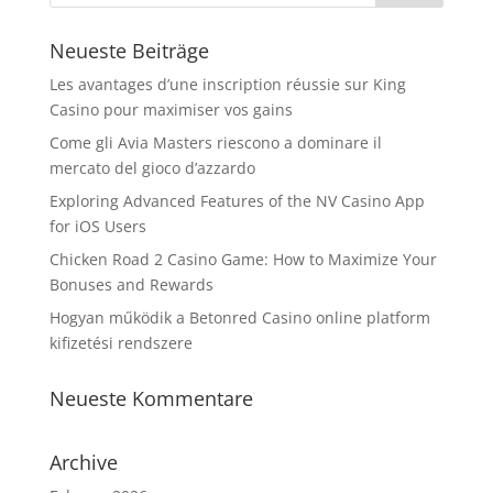
Neueste Beiträge
Les avantages d’une inscription réussie sur King
Casino pour maximiser vos gains
Come gli Avia Masters riescono a dominare il
mercato del gioco d’azzardo
Exploring Advanced Features of the NV Casino App
for iOS Users
Chicken Road 2 Casino Game: How to Maximize Your
Bonuses and Rewards
Hogyan működik a Betonred Casino online platform
kifizetési rendszere
Neueste Kommentare
Archive