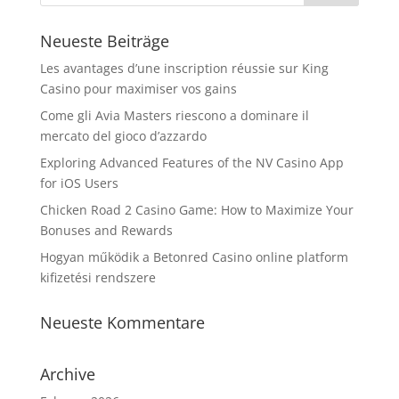
Neueste Beiträge
Les avantages d’une inscription réussie sur King
Casino pour maximiser vos gains
Come gli Avia Masters riescono a dominare il
mercato del gioco d’azzardo
Exploring Advanced Features of the NV Casino App
for iOS Users
Chicken Road 2 Casino Game: How to Maximize Your
Bonuses and Rewards
Hogyan működik a Betonred Casino online platform
kifizetési rendszere
Neueste Kommentare
Archive