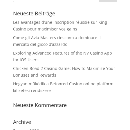
Neueste Beiträge
Les avantages d’une inscription réussie sur King
Casino pour maximiser vos gains
Come gli Avia Masters riescono a dominare il
mercato del gioco d’azzardo
Exploring Advanced Features of the NV Casino App
for iOS Users
Chicken Road 2 Casino Game: How to Maximize Your
Bonuses and Rewards
Hogyan működik a Betonred Casino online platform
kifizetési rendszere
Neueste Kommentare
Archive