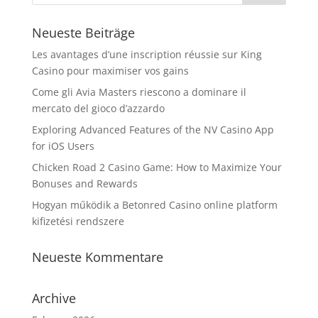
Neueste Beiträge
Les avantages d’une inscription réussie sur King
Casino pour maximiser vos gains
Come gli Avia Masters riescono a dominare il
mercato del gioco d’azzardo
Exploring Advanced Features of the NV Casino App
for iOS Users
Chicken Road 2 Casino Game: How to Maximize Your
Bonuses and Rewards
Hogyan működik a Betonred Casino online platform
kifizetési rendszere
Neueste Kommentare
Archive