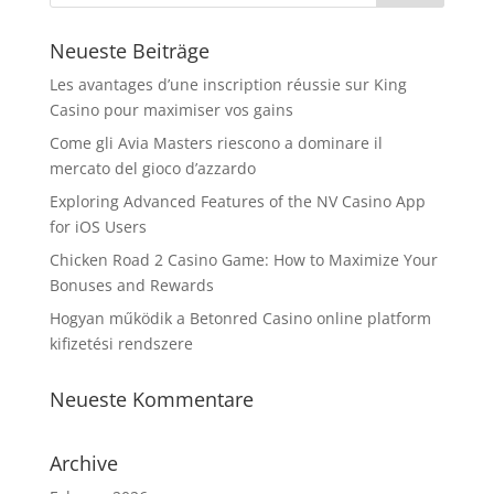
Neueste Beiträge
Les avantages d’une inscription réussie sur King
Casino pour maximiser vos gains
Come gli Avia Masters riescono a dominare il
mercato del gioco d’azzardo
Exploring Advanced Features of the NV Casino App
for iOS Users
Chicken Road 2 Casino Game: How to Maximize Your
Bonuses and Rewards
Hogyan működik a Betonred Casino online platform
kifizetési rendszere
Neueste Kommentare
Archive