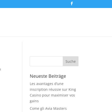
n
Neueste Beiträge
Les avantages d’une
inscription réussie sur King
Casino pour maximiser vos
gains
Come gli Avia Masters