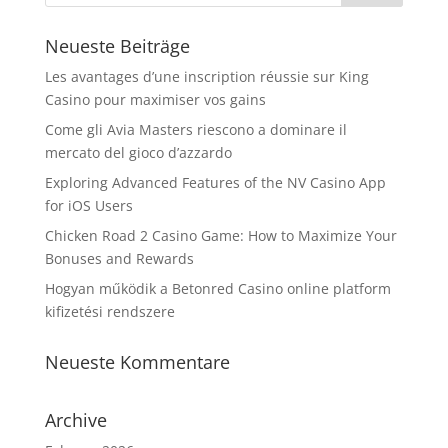
Neueste Beiträge
Les avantages d’une inscription réussie sur King
Casino pour maximiser vos gains
Come gli Avia Masters riescono a dominare il
mercato del gioco d’azzardo
Exploring Advanced Features of the NV Casino App
for iOS Users
Chicken Road 2 Casino Game: How to Maximize Your
Bonuses and Rewards
Hogyan működik a Betonred Casino online platform
kifizetési rendszere
Neueste Kommentare
Archive