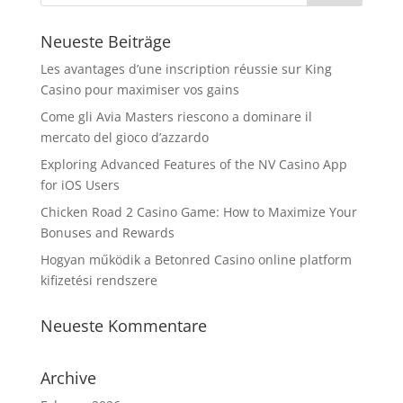
Neueste Beiträge
Les avantages d’une inscription réussie sur King
Casino pour maximiser vos gains
Come gli Avia Masters riescono a dominare il
mercato del gioco d’azzardo
Exploring Advanced Features of the NV Casino App
for iOS Users
Chicken Road 2 Casino Game: How to Maximize Your
Bonuses and Rewards
Hogyan működik a Betonred Casino online platform
kifizetési rendszere
Neueste Kommentare
Archive