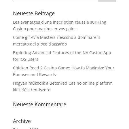
Neueste Beiträge
Les avantages d’une inscription réussie sur King
Casino pour maximiser vos gains
Come gli Avia Masters riescono a dominare il
mercato del gioco d’azzardo
Exploring Advanced Features of the NV Casino App
for iOS Users
Chicken Road 2 Casino Game: How to Maximize Your
Bonuses and Rewards
Hogyan működik a Betonred Casino online platform
kifizetési rendszere
Neueste Kommentare
Archive