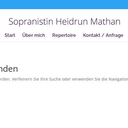
true);
Start
Über mich
Repertoire
Kontakt / Anfrage
unden
rden. Verfeinern Sie Ihre Suche oder verwenden Sie die Navigatio