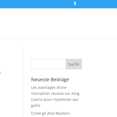
n
Neueste Beiträge
Les avantages d’une
inscription réussie sur King
Casino pour maximiser vos
gains
Come gli Avia Masters