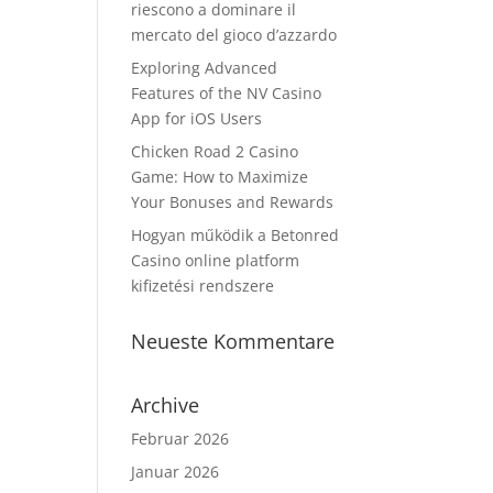
riescono a dominare il
mercato del gioco d’azzardo
Exploring Advanced
Features of the NV Casino
App for iOS Users
Chicken Road 2 Casino
Game: How to Maximize
Your Bonuses and Rewards
Hogyan működik a Betonred
Casino online platform
kifizetési rendszere
Neueste Kommentare
Archive
Februar 2026
Januar 2026