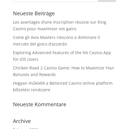
Neueste Beiträge
Les avantages d’une inscription réussie sur King
Casino pour maximiser vos gains
Come gli Avia Masters riescono a dominare il
mercato del gioco d’azzardo
Exploring Advanced Features of the NV Casino App
for iOS Users
Chicken Road 2 Casino Game: How to Maximize Your
Bonuses and Rewards
Hogyan működik a Betonred Casino online platform
kifizetési rendszere
Neueste Kommentare
Archive