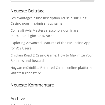
Neueste Beiträge
Les avantages d’une inscription réussie sur King
Casino pour maximiser vos gains
Come gli Avia Masters riescono a dominare il
mercato del gioco d’azzardo
Exploring Advanced Features of the NV Casino App
for iOS Users
Chicken Road 2 Casino Game: How to Maximize Your
Bonuses and Rewards
Hogyan működik a Betonred Casino online platform
kifizetési rendszere
Neueste Kommentare
Archive