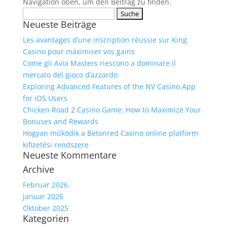
Navigation oben, um den Beitrag zu finden.
Suche
Neueste Beiträge
nach:
Les avantages d’une inscription réussie sur King
Casino pour maximiser vos gains
Come gli Avia Masters riescono a dominare il
mercato del gioco d’azzardo
Exploring Advanced Features of the NV Casino App
for iOS Users
Chicken Road 2 Casino Game: How to Maximize Your
Bonuses and Rewards
Hogyan működik a Betonred Casino online platform
kifizetési rendszere
Neueste Kommentare
Archive
Februar 2026
Januar 2026
Oktober 2025
Kategorien