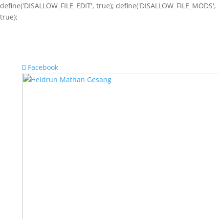
define('DISALLOW_FILE_EDIT', true); define('DISALLOW_FILE_MODS',
true);
Facebook