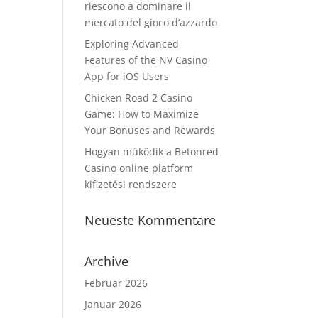
riescono a dominare il
mercato del gioco d’azzardo
Exploring Advanced
Features of the NV Casino
App for iOS Users
Chicken Road 2 Casino
Game: How to Maximize
Your Bonuses and Rewards
Hogyan működik a Betonred
Casino online platform
kifizetési rendszere
Neueste Kommentare
Archive
Februar 2026
Januar 2026