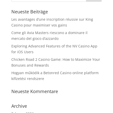
Neueste Beiträge
Les avantages d’une inscription réussie sur King
Casino pour maximiser vos gains
Come gli Avia Masters riescono a dominare il
mercato del gioco d’azzardo
Exploring Advanced Features of the NV Casino App
for iOS Users
Chicken Road 2 Casino Game: How to Maximize Your
Bonuses and Rewards
Hogyan működik a Betonred Casino online platform
kifizetési rendszere
Neueste Kommentare
Archive