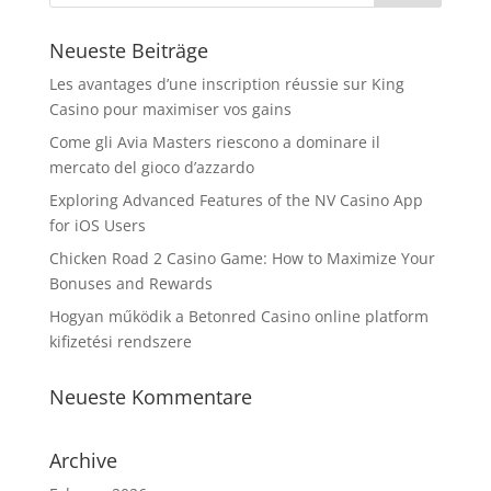
Neueste Beiträge
Les avantages d’une inscription réussie sur King
Casino pour maximiser vos gains
Come gli Avia Masters riescono a dominare il
mercato del gioco d’azzardo
Exploring Advanced Features of the NV Casino App
for iOS Users
Chicken Road 2 Casino Game: How to Maximize Your
Bonuses and Rewards
Hogyan működik a Betonred Casino online platform
kifizetési rendszere
Neueste Kommentare
Archive