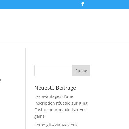
n
Neueste Beiträge
Les avantages d’une
inscription réussie sur King
Casino pour maximiser vos
gains
Come gli Avia Masters