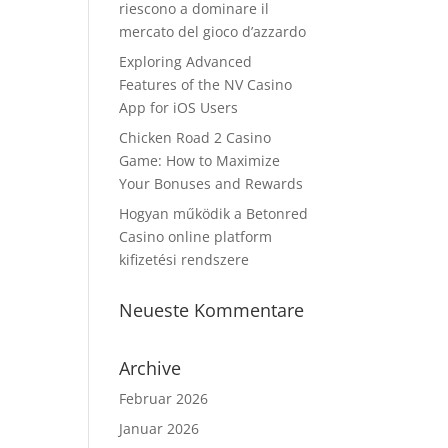
riescono a dominare il
mercato del gioco d’azzardo
Exploring Advanced
Features of the NV Casino
App for iOS Users
Chicken Road 2 Casino
Game: How to Maximize
Your Bonuses and Rewards
Hogyan működik a Betonred
Casino online platform
kifizetési rendszere
Neueste Kommentare
Archive
Februar 2026
Januar 2026