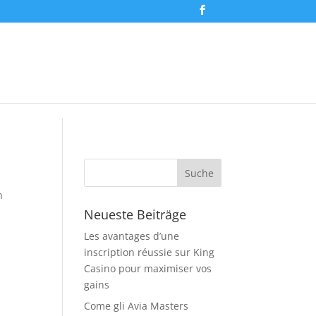
n
Neueste Beiträge
Les avantages d’une
inscription réussie sur King
Casino pour maximiser vos
gains
Come gli Avia Masters