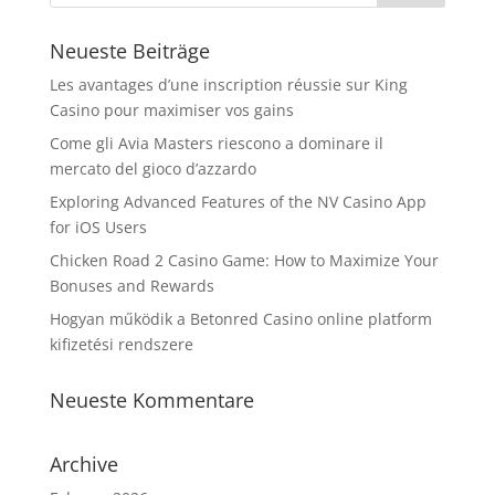
Neueste Beiträge
Les avantages d’une inscription réussie sur King
Casino pour maximiser vos gains
Come gli Avia Masters riescono a dominare il
mercato del gioco d’azzardo
Exploring Advanced Features of the NV Casino App
for iOS Users
Chicken Road 2 Casino Game: How to Maximize Your
Bonuses and Rewards
Hogyan működik a Betonred Casino online platform
kifizetési rendszere
Neueste Kommentare
Archive