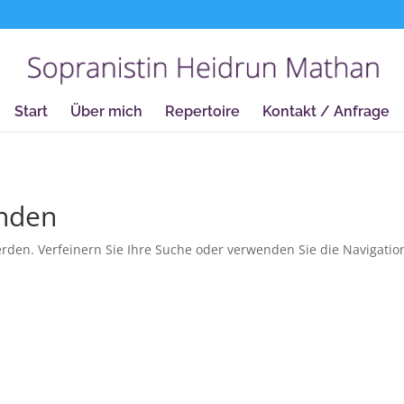
true);
Start
Über mich
Repertoire
Kontakt / Anfrage
unden
rden. Verfeinern Sie Ihre Suche oder verwenden Sie die Navigatio