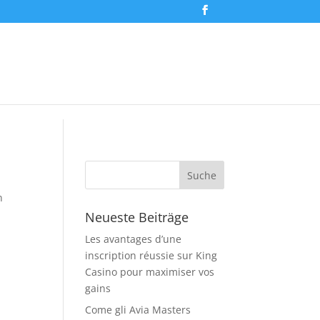
n
Neueste Beiträge
Les avantages d’une
inscription réussie sur King
Casino pour maximiser vos
gains
Come gli Avia Masters