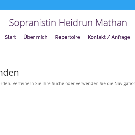
true);
Start
Über mich
Repertoire
Kontakt / Anfrage
unden
rden. Verfeinern Sie Ihre Suche oder verwenden Sie die Navigatio