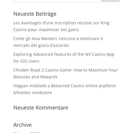
Neueste Beiträge
Les avantages d’une inscription réussie sur King
Casino pour maximiser vos gains
Come gli Avia Masters riescono a dominare il
mercato del gioco d’azzardo
Exploring Advanced Features of the NV Casino App
for iOS Users
Chicken Road 2 Casino Game: How to Maximize Your
Bonuses and Rewards
Hogyan működik a Betonred Casino online platform
kifizetési rendszere
Neueste Kommentare
Archive