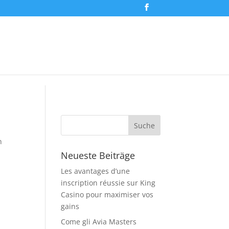
n
Neueste Beiträge
Les avantages d’une
inscription réussie sur King
Casino pour maximiser vos
gains
Come gli Avia Masters