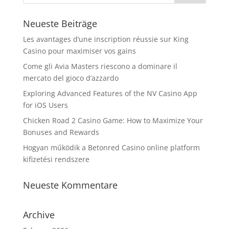
Neueste Beiträge
Les avantages d’une inscription réussie sur King
Casino pour maximiser vos gains
Come gli Avia Masters riescono a dominare il
mercato del gioco d’azzardo
Exploring Advanced Features of the NV Casino App
for iOS Users
Chicken Road 2 Casino Game: How to Maximize Your
Bonuses and Rewards
Hogyan működik a Betonred Casino online platform
kifizetési rendszere
Neueste Kommentare
Archive