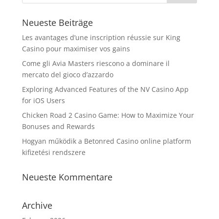
Neueste Beiträge
Les avantages d’une inscription réussie sur King
Casino pour maximiser vos gains
Come gli Avia Masters riescono a dominare il
mercato del gioco d’azzardo
Exploring Advanced Features of the NV Casino App
for iOS Users
Chicken Road 2 Casino Game: How to Maximize Your
Bonuses and Rewards
Hogyan működik a Betonred Casino online platform
kifizetési rendszere
Neueste Kommentare
Archive