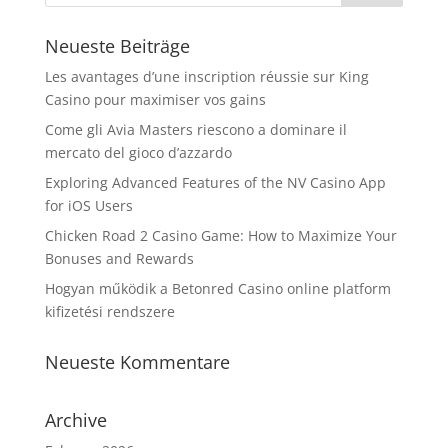
Neueste Beiträge
Les avantages d’une inscription réussie sur King
Casino pour maximiser vos gains
Come gli Avia Masters riescono a dominare il
mercato del gioco d’azzardo
Exploring Advanced Features of the NV Casino App
for iOS Users
Chicken Road 2 Casino Game: How to Maximize Your
Bonuses and Rewards
Hogyan működik a Betonred Casino online platform
kifizetési rendszere
Neueste Kommentare
Archive