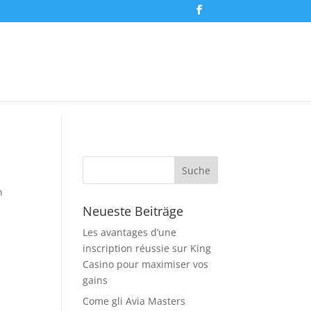
n
Neueste Beiträge
Les avantages d’une
inscription réussie sur King
Casino pour maximiser vos
gains
Come gli Avia Masters