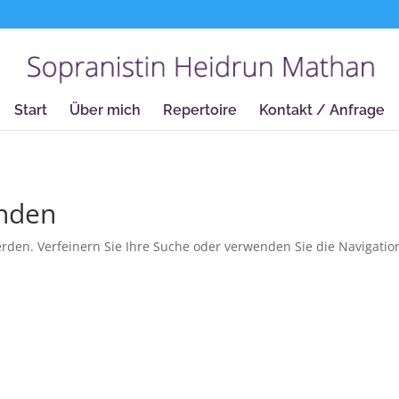
true);
Start
Über mich
Repertoire
Kontakt / Anfrage
unden
rden. Verfeinern Sie Ihre Suche oder verwenden Sie die Navigatio