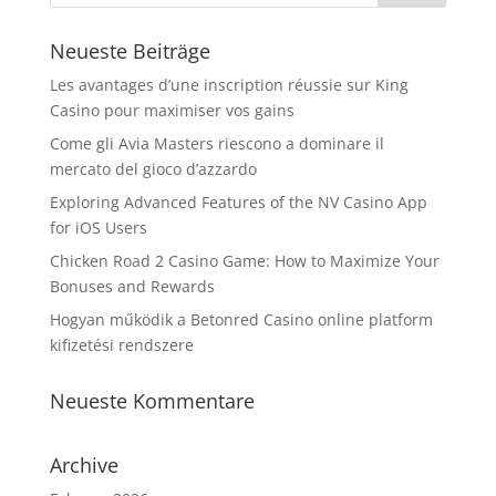
Neueste Beiträge
Les avantages d’une inscription réussie sur King
Casino pour maximiser vos gains
Come gli Avia Masters riescono a dominare il
mercato del gioco d’azzardo
Exploring Advanced Features of the NV Casino App
for iOS Users
Chicken Road 2 Casino Game: How to Maximize Your
Bonuses and Rewards
Hogyan működik a Betonred Casino online platform
kifizetési rendszere
Neueste Kommentare
Archive