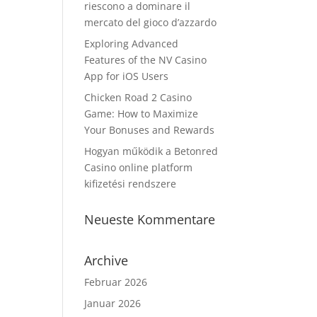
riescono a dominare il
mercato del gioco d’azzardo
Exploring Advanced
Features of the NV Casino
App for iOS Users
Chicken Road 2 Casino
Game: How to Maximize
Your Bonuses and Rewards
Hogyan működik a Betonred
Casino online platform
kifizetési rendszere
Neueste Kommentare
Archive
Februar 2026
Januar 2026