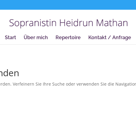
true);
Start
Über mich
Repertoire
Kontakt / Anfrage
unden
rden. Verfeinern Sie Ihre Suche oder verwenden Sie die Navigatio