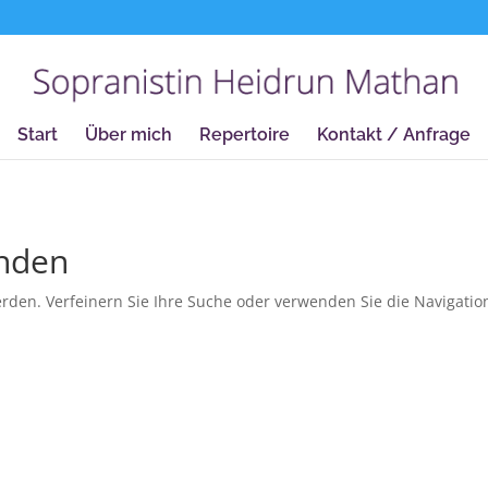
true);
Start
Über mich
Repertoire
Kontakt / Anfrage
unden
rden. Verfeinern Sie Ihre Suche oder verwenden Sie die Navigatio