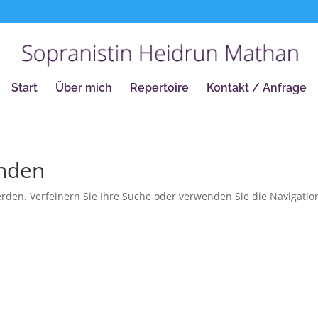
true);
Start
Über mich
Repertoire
Kontakt / Anfrage
unden
rden. Verfeinern Sie Ihre Suche oder verwenden Sie die Navigatio