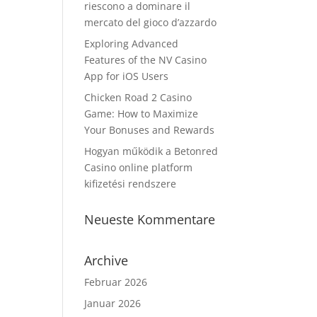
riescono a dominare il
mercato del gioco d’azzardo
Exploring Advanced
Features of the NV Casino
App for iOS Users
Chicken Road 2 Casino
Game: How to Maximize
Your Bonuses and Rewards
Hogyan működik a Betonred
Casino online platform
kifizetési rendszere
Neueste Kommentare
Archive
Februar 2026
Januar 2026