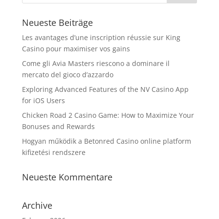
Neueste Beiträge
Les avantages d’une inscription réussie sur King
Casino pour maximiser vos gains
Come gli Avia Masters riescono a dominare il
mercato del gioco d’azzardo
Exploring Advanced Features of the NV Casino App
for iOS Users
Chicken Road 2 Casino Game: How to Maximize Your
Bonuses and Rewards
Hogyan működik a Betonred Casino online platform
kifizetési rendszere
Neueste Kommentare
Archive