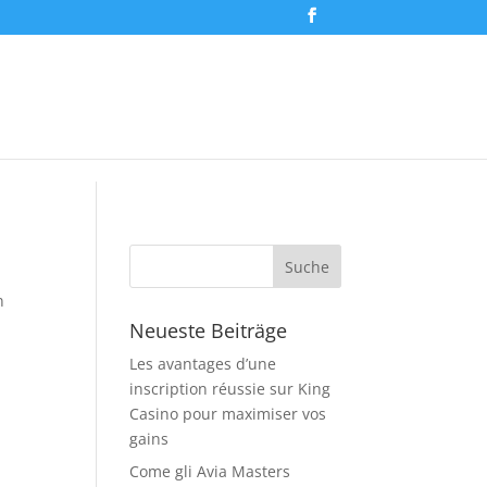
n
Neueste Beiträge
Les avantages d’une
inscription réussie sur King
Casino pour maximiser vos
gains
Come gli Avia Masters