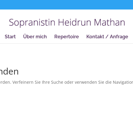
true);
Start
Über mich
Repertoire
Kontakt / Anfrage
unden
rden. Verfeinern Sie Ihre Suche oder verwenden Sie die Navigatio