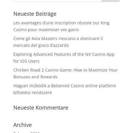
Neueste Beiträge
Les avantages d’une inscription réussie sur King
Casino pour maximiser vos gains
Come gli Avia Masters riescono a dominare il
mercato del gioco d’azzardo
Exploring Advanced Features of the NV Casino App
for iOS Users
Chicken Road 2 Casino Game: How to Maximize Your
Bonuses and Rewards
Hogyan működik a Betonred Casino online platform
kifizetési rendszere
Neueste Kommentare
Archive